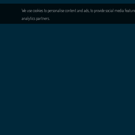
We use cookies to personalise content and ads, to provide social media featur
analytics partners.
Fashion Victims